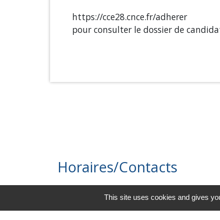
https://cce28.cnce.fr/adherer
pour consulter le dossier de candida
Horaires/Contacts
Commune de Barjouville
This site uses cookies and gives you
1, rue Jean Moulin
28630 Barjouville - FRANCE