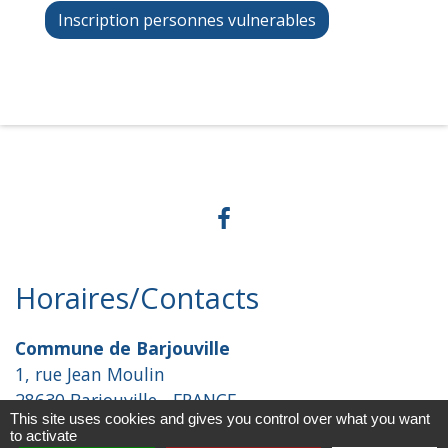
Inscription personnes vulnerables
Horaires/Contacts
Commune de Barjouville
1, rue Jean Moulin
28630 Barjouville - FRANCE
This site uses cookies and gives you control over what you want
+33 2 37 34 30 04
to activate