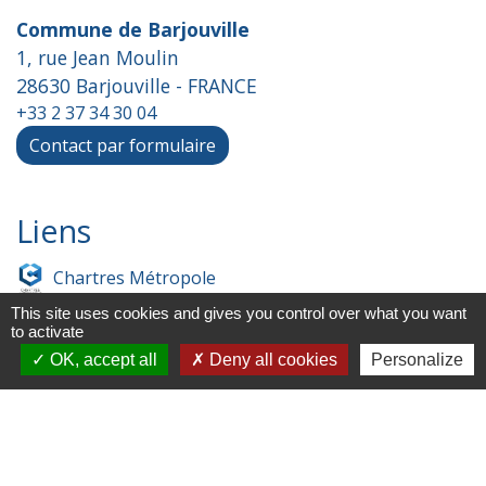
Commune de Barjouville
1, rue Jean Moulin
28630 Barjouville - FRANCE
+33 2 37 34 30 04
Contact par formulaire
Liens
Chartres Métropole
This site uses cookies and gives you control over what you want
Conseil Départemental
to activate
OK, accept all
Deny all cookies
Personalize
Préfecture d'Eure-et-Loir
Filibus
Service-public