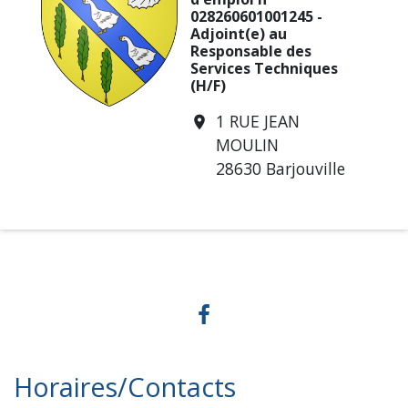
028260601001245 -
Adjoint(e) au
Responsable des
Services Techniques
(H/F)
1 RUE JEAN
location_on
MOULIN
28630 Barjouville
Horaires/Contacts