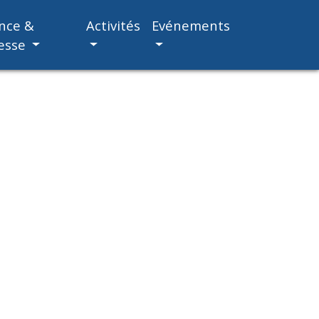
nce &
Activités
Evénements
esse