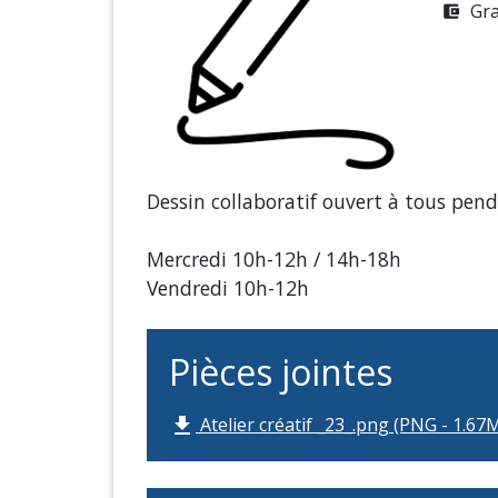
Gra
account_balance_wallet
Dessin collaboratif ouvert à tous pen
Mercredi 10h-12h / 14h-18h
Vendredi 10h-12h
Pièces jointes
Atelier créatif _23_.png (PNG - 1.67
file_download