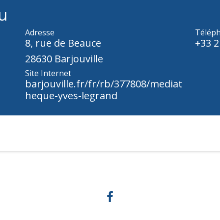
u
Adresse
Télép
8, rue de Beauce
+33 2
28630 Barjouville
Site Internet
barjouville.fr/fr/rb/377808/mediat
heque-yves-legrand