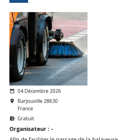
04 Décembre 2026
date_range
Barjouville 28630
room
France
Gratuit
account_balance_wallet
Organisateur : -
Afin de faciliter le passage de la balayeuse,