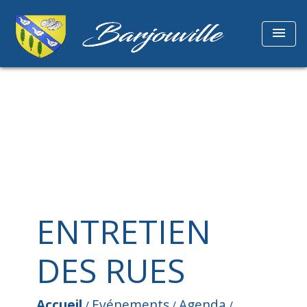
menu
ENTRETIEN
DES RUES
Accueil
Evénements
Agenda
/
/
/