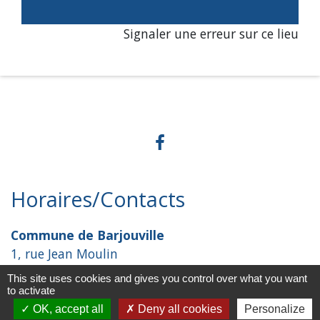
Signaler une erreur sur ce lieu
Horaires/Contacts
Commune de Barjouville
1, rue Jean Moulin
28630 Barjouville - FRANCE
This site uses cookies and gives you control over what you want
+33 2 37 34 30 04
to activate
OK, accept all
Deny all cookies
Personalize
Contact par formulaire