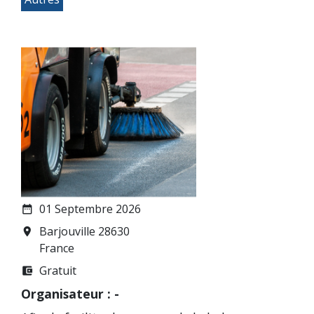
01 Septembre 2026
date_range
Barjouville 28630
room
France
Gratuit
account_balance_wallet
Organisateur : -