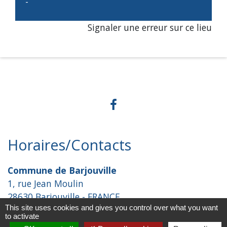
-
Signaler une erreur sur ce lieu
Horaires/Contacts
Commune de Barjouville
1, rue Jean Moulin
28630 Barjouville - FRANCE
This site uses cookies and gives you control over what you want
+33 2 37 34 30 04
to activate
Contact par formulaire