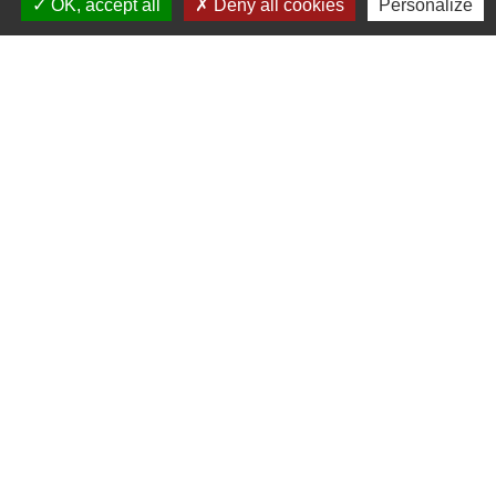
OK, accept all
Deny all cookies
Personalize
Liens
Chartres Métropole
Conseil Départemental
Préfecture d'Eure-et-Loir
Filibus
Service-public
-
-
Mentions légales
Politique de confidentialité
-
-
Accessibilité
Plan du site
Gestion des cookies