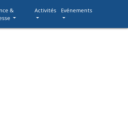
nce &
Activités
Evénements
esse