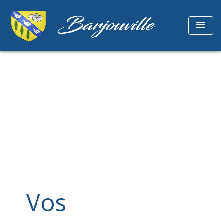
menu
Vos