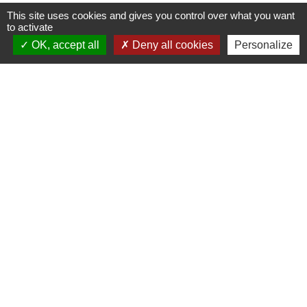
Liens
This site uses cookies and gives you control over what you want
to activate
OK, accept all
Deny all cookies
Personalize
Chartres Métropole
Conseil Départemental
Préfecture d'Eure-et-Loir
Filibus
Service-public
-
-
Mentions légales
Politique de confidentialité
-
-
Accessibilité
Plan du site
Gestion des cookies
Site créé en partenariat avec Réseau des Communes