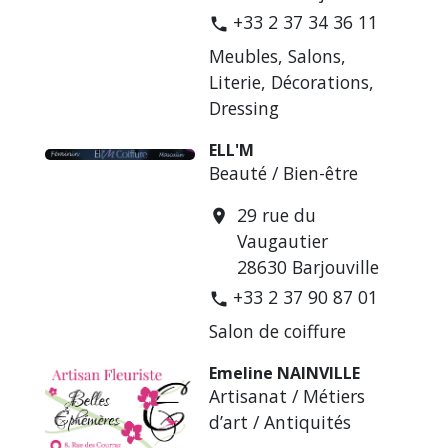
+33 2 37 34 36 11
phone
Meubles, Salons,
Literie, Décorations,
Dressing
ELL'M
Beauté / Bien-être
29 rue du
location_on
Vaugautier
28630 Barjouville
+33 2 37 90 87 01
phone
Salon de coiffure
Emeline NAINVILLE
Artisanat / Métiers
d’art / Antiquités