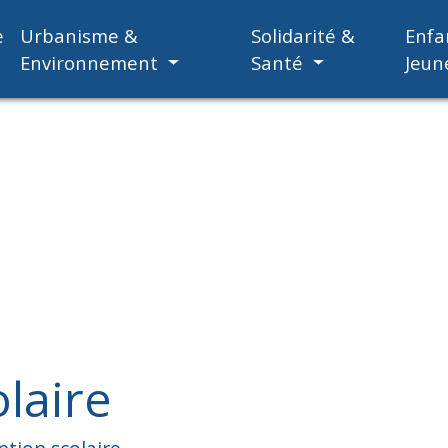
e
Urbanisme &
Solidarité &
Enfa
Environnement
Santé
Jeun
olaire