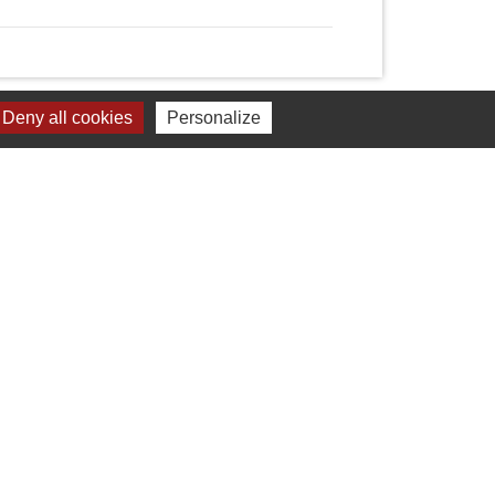
Deny all cookies
Personalize
Liens
Chartres Métropole
Conseil Départemental
Préfecture d'Eure-et-Loir
Filibus