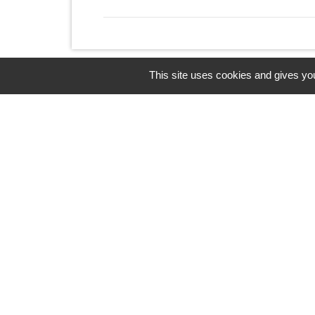
This site uses cookies and gives you
Horaires/Contacts
Commune de Barjouville
1, rue Jean Moulin
28630 Barjouville - FRANCE
+33 2 37 34 30 04
Contact par formulaire