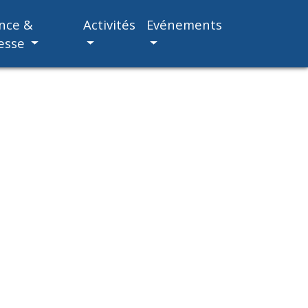
nce &
Activités
Evénements
esse