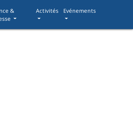
nce &
Activités
Evénements
esse