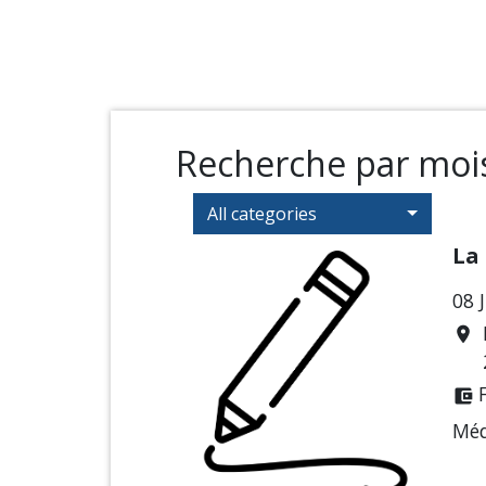
Recherche par mois
All categories
La
08 
location_on
account_balance_wallet
Méd