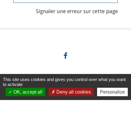
Signaler une erreur sur cette page
Horaires/Contacts
This site uses cookies and gives you control over what you want
to activate
OK, accept all
Deny all cookies
Personalize
Commune de Barjouville
1, rue Jean Moulin
28630 Barjouville - FRANCE
+33 2 37 34 30 04
Contact par formulaire