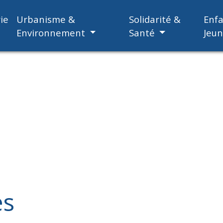
ie
Urbanisme &
Solidarité &
Enf
Environnement
Santé
Jeu
es