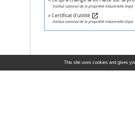
Institut national de la propriété industrielle (Inpi)
Certificat d'utilité
open_in_new
Institut national de la propriété industrielle (Inpi)
This site uses cookies and gives you
Horaires/Contacts
Commune de Barjouville
1, rue Jean Moulin