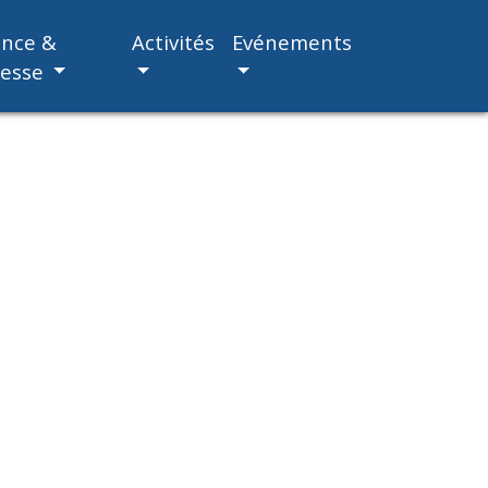
ance &
Activités
Evénements
nesse