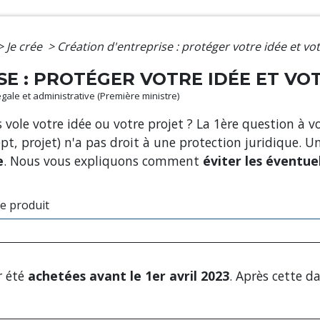
>
Je crée
>
Création d'entreprise : protéger votre idée et vo
SE : PROTÉGER VOTRE IDÉE ET VO
légale et administrative (Première ministre)
vole votre idée ou votre projet ? La 1
ère
question à vo
pt, projet) n'a pas droit à une protection juridique. 
e
. Nous vous expliquons comment
éviter les éventuel
e produit
r été
achetées avant le 1
er
avril 2023
. Après cette da