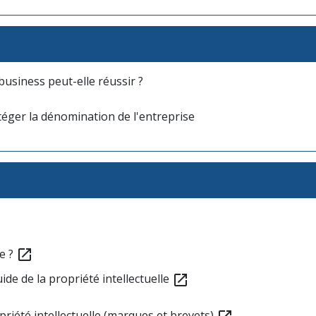
business peut-elle réussir ?
otéger la dénomination de l'entreprise
e ?
open_in_new
de de la propriété intellectuelle
open_in_new
opriété intellectuelle (marques et brevets)