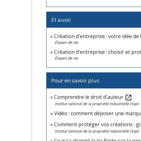
Et aussi
Création d'entreprise : votre idée de 
Étapes de vie
Création d'entreprise : choisir et pr
Étapes de vie
Pour en savoir plus
Comprendre le droit d'auteur
open_in_new
Institut national de la propriété industrielle (Inpi)
Vidéo : comment déposer une marqu
Comment protéger vos créations : gui
Institut national de la propriété industrielle (Inpi)
Ce qu'a changé la loi Pacte sur la pr