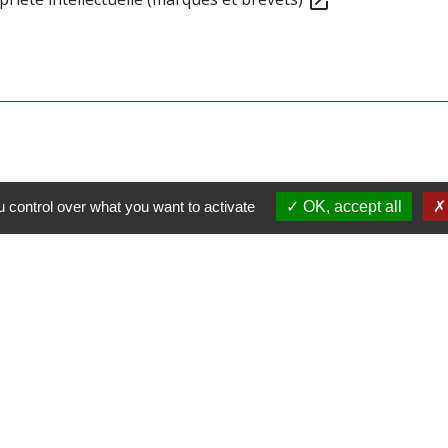
open_in_new
 control over what you want to activate
OK, accept all