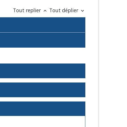
Tout replier
Tout déplier
keyboard_arrow_up
keyboard_arrow_down