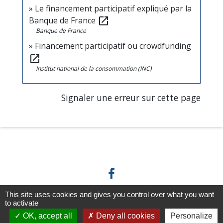
Le financement participatif expliqué par la
Banque de France
open_in_new
Banque de France
Financement participatif ou crowdfunding
open_in_new
Institut national de la consommation (INC)
Signaler une erreur sur cette page
This site uses cookies and gives you control over what you want
to activate
Horaires/Contacts
OK, accept all
Deny all cookies
Personalize