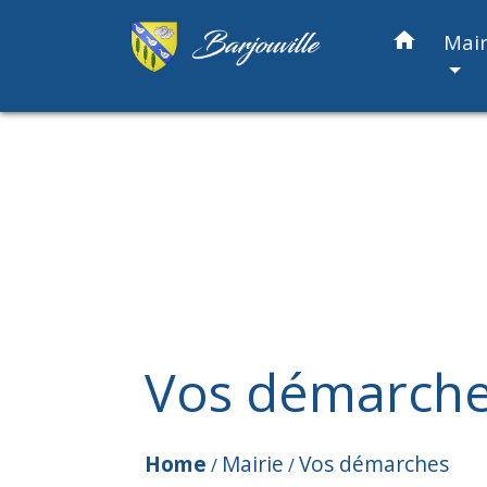
home
Mair
Vos démarch
Home
Mairie
Vos démarches
/
/