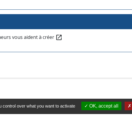
eurs vous aident à créer
open_in_new
 control over what you want to activate
OK, accept all