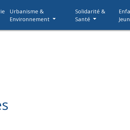
ie
Urbanisme &
Solidarité &
Enf
Environnement
Santé
Jeu
es