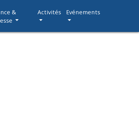
ance &
Activités
Evénements
nesse