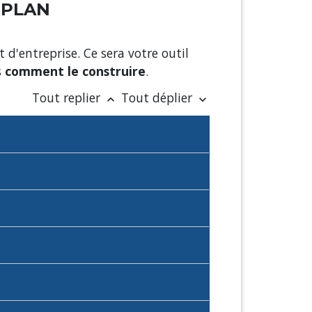
 PLAN
t d'entreprise. Ce sera votre outil
s
comment le construire
.
Tout replier
Tout déplier
keyboard_arrow_up
keyboard_arrow_down