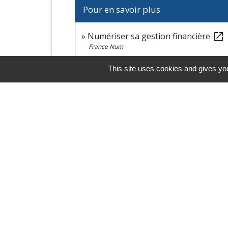
Pour en savoir plus
Numériser sa gestion financière
open_in_new
France Num
Plan comptable général 2023
open_in_new
This site uses cookies and gives you
Autorité des normes comptables
Horaires/Contacts