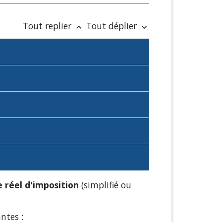
Tout replier
Tout déplier
keyboard_arrow_up
keyboard_arrow_down
 réel d'imposition
(simplifié ou
ntes :