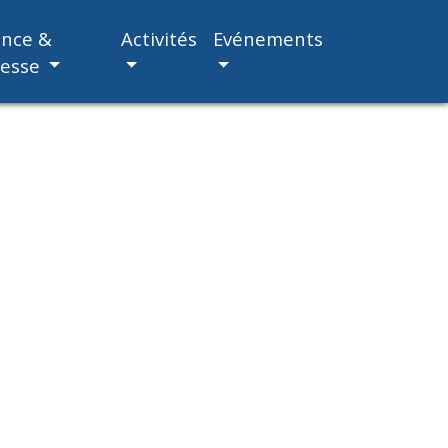
ance &
Activités
Evénements
nesse