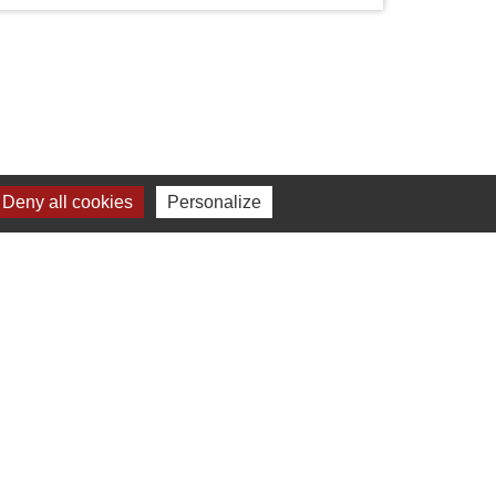
Liens
Deny all cookies
Personalize
Chartres Métropole
Conseil Départemental
Préfecture d'Eure-et-Loir
Filibus
Service-public