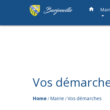
home
Mair
Vos démarch
Home
Mairie
Vos démarches
/
/