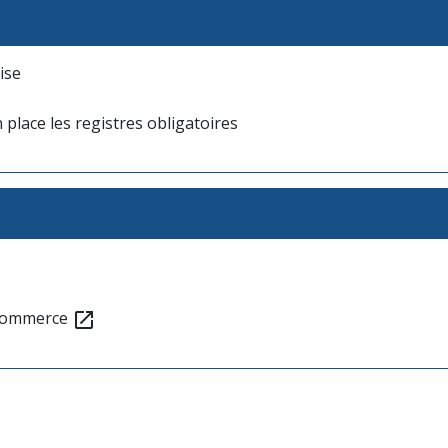
ise
 place les registres obligatoires
e commerce
open_in_new