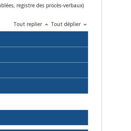
blées, registre des procès-verbaux)
Tout replier
Tout déplier
keyboard_arrow_up
keyboard_arrow_down