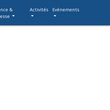
ance &
Activités
Evénements
nesse