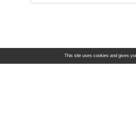
Horaires/Contacts
This site uses cookies and gives you
Commune de Barjouville
1, rue Jean Moulin
28630 Barjouville - FRANCE
+33 2 37 34 30 04
Contact par formulaire