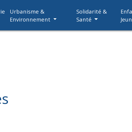
ie
Urbanisme &
Solidarité &
Enf
Environnement
Santé
Jeu
es