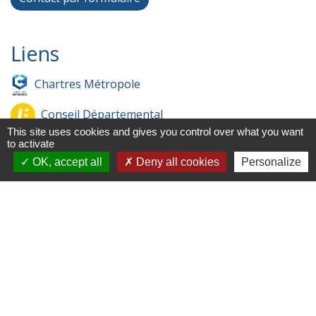
Liens
Chartres Métropole
Conseil Départemental
This site uses cookies and gives you control over what you want
Préfecture d'Eure-et-Loir
to activate
OK, accept all
Deny all cookies
Personalize
Filibus
Service-public
-
-
Mentions légales
Politique de confidentialité
-
-
Accessibilité
Plan du site
Gestion des cookies