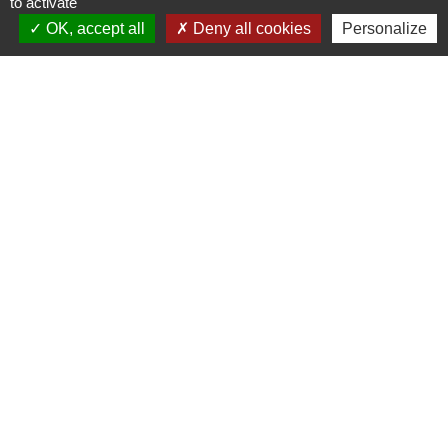
to activate
+33 2 37 34 30 04
OK, accept all
Deny all cookies
Personalize
Contact par formulaire
Liens
Chartres Métropole
Conseil Départemental
Préfecture d'Eure-et-Loir
Filibus
Service-public
-
-
Mentions légales
Politique de confidentialité