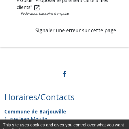
Guide "Proposer le paiement carte à mes
clients"
open_in_new
Fédération bancaire française
Signaler une erreur sur cette page
Horaires/Contacts
Commune de Barjouville
1, rue Jean Moulin
This site uses cookies and gives you control over what you want
28630 Barjouville - FRANCE