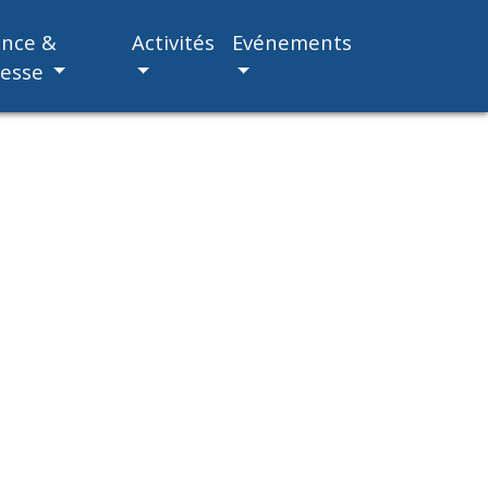
ance &
Activités
Evénements
nesse