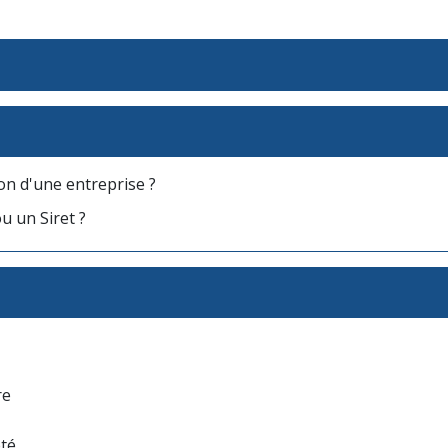
on d'une entreprise ?
 un Siret ?
re
té