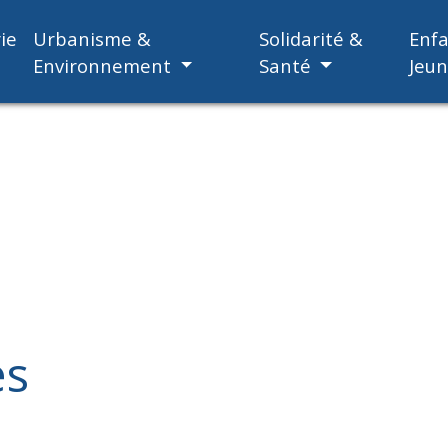
ie
Urbanisme &
Solidarité &
Enf
Environnement
Santé
Jeu
es