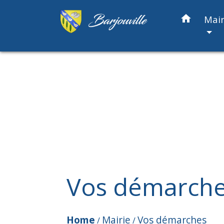
home
Mair
Vos démarch
Home
Mairie
Vos démarches
/
/