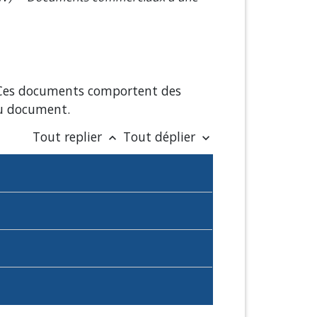
 Ces documents comportent des
du document.
Tout replier
Tout déplier
keyboard_arrow_up
keyboard_arrow_down