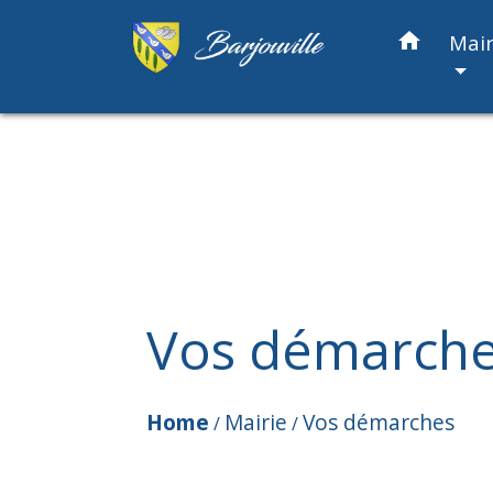
home
Mair
Vos démarch
Home
Mairie
Vos démarches
/
/