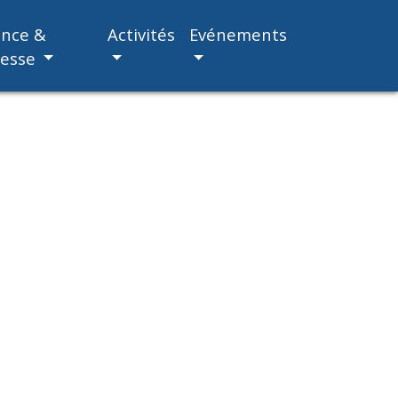
ance &
Activités
Evénements
nesse