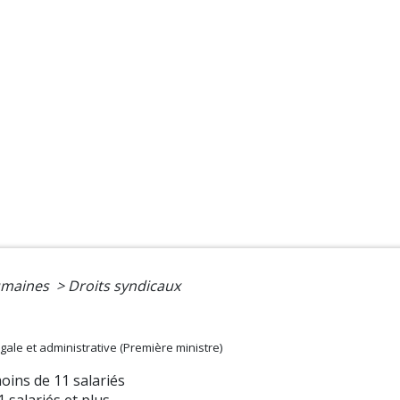
umaines
>
Droits syndicaux
légale et administrative (Première ministre)
oins de 11 salariés
 salariés et plus