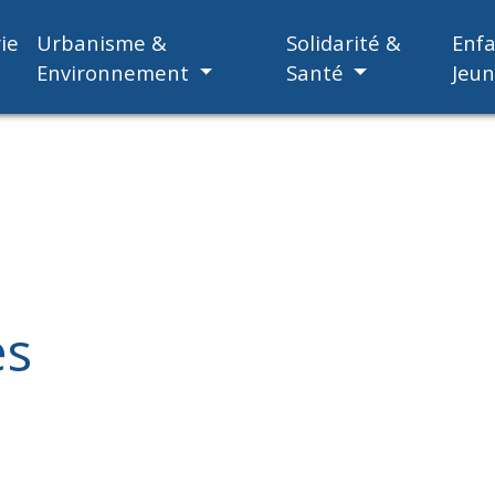
ie
Urbanisme &
Solidarité &
Enf
Environnement
Santé
Jeu
es