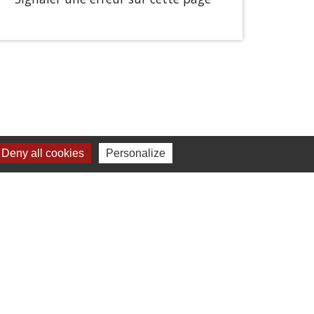
Deny all cookies
Personalize
Liens
Chartres Métropole
Conseil Départemental
Préfecture d'Eure-et-Loir
Filibus
Service-public