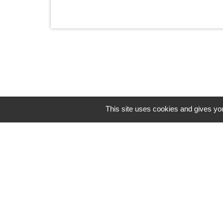
This site uses cookies and gives you
Horaires/Contacts
Commune de Barjouville
1, rue Jean Moulin
28630 Barjouville - FRANCE
+33 2 37 34 30 04
Contact par formulaire