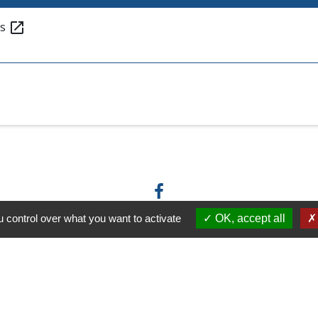
és
open_in_new
 control over what you want to activate
OK, accept all