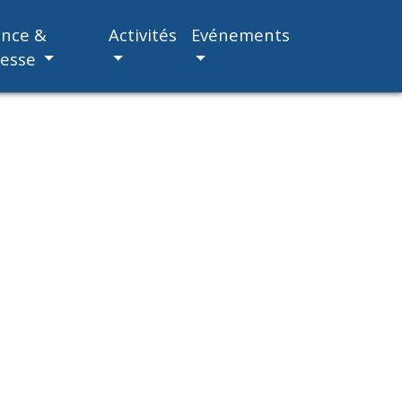
ance &
Activités
Evénements
nesse