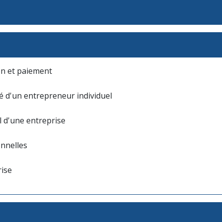
ion et paiement
ité d'un entrepreneur individuel
l d'une entreprise
onnelles
rise