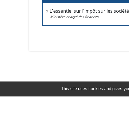
L'essentiel sur l'impôt sur les sociét
Ministère chargé des finances
This site uses cookies and gives you
Horaires/Contacts
Commune de Barjouville
1, rue Jean Moulin