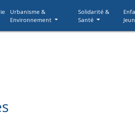
ie
Urbanisme &
Solidarité &
Enf
Environnement
Santé
Jeu
es