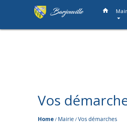
home
Mair
Vos démarch
Home
Mairie
Vos démarches
/
/