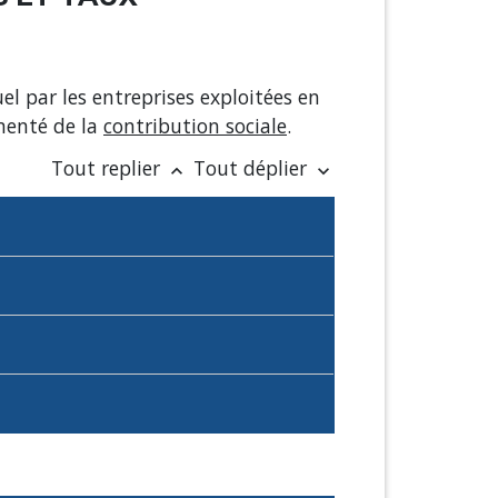
uel par les entreprises exploitées en
gmenté de la
contribution sociale
.
Tout replier
Tout déplier
keyboard_arrow_up
keyboard_arrow_down