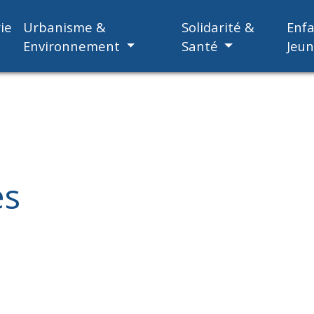
ie
Urbanisme &
Solidarité &
Enf
Environnement
Santé
Jeu
es