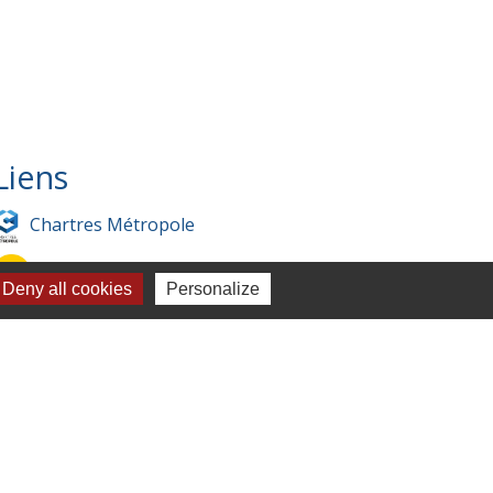
Liens
Chartres Métropole
Conseil Départemental
Deny all cookies
Personalize
Préfecture d'Eure-et-Loir
Filibus
Service-public