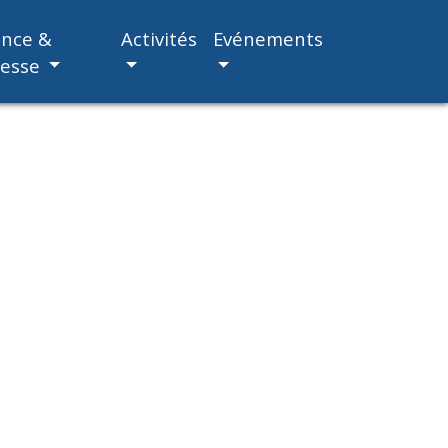
ance &
Activités
Evénements
nesse