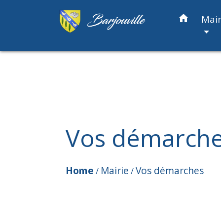
home
Mair
Vos démarch
Home
Mairie
Vos démarches
/
/