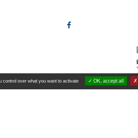
 control over what you want to activate
OK, accept all
-
-
-
ité
Accessibilité
Plan du site
Gestion des cookies