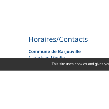
Horaires/Contacts
Commune de Barjouville
1, rue Jean Moulin
28630 Barjouville - FRANCE
This site uses cookies and gives you
+33 2 37 34 30 04
Contact par formulaire
-
Mentions légales
Politique de confidential