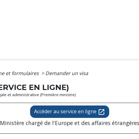
gne et formulaires
>
Demander un visa
RVICE EN LIGNE)
égale et administrative (Première ministre)
Accéder au service en ligne
open_in_new
Ministère chargé de l'Europe et des affaires étrangère