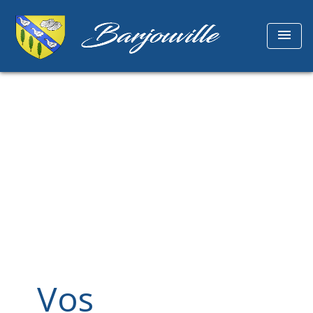
menu
Vos