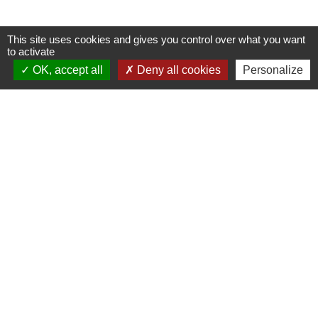
This site uses cookies and gives you control over what you want
to activate
OK, accept all
Deny all cookies
Personalize
Horaires/Contacts
Commune de Barjouville
1, rue Jean Moulin
28630 Barjouville - FRANCE
+33 2 37 34 30 04
Contact par formulaire
Liens
Chartres Métropole