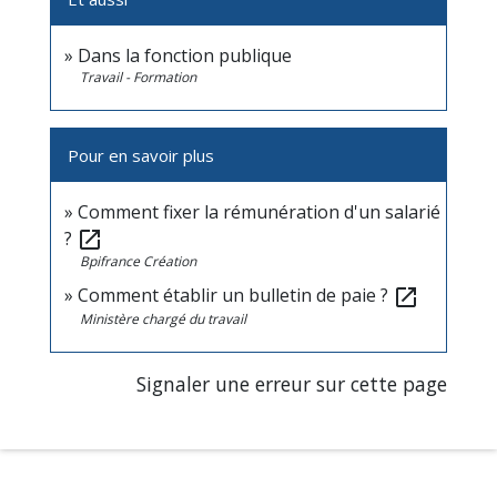
Dans la fonction publique
Travail - Formation
Pour en savoir plus
Comment fixer la rémunération d'un salarié
?
open_in_new
Bpifrance Création
Comment établir un bulletin de paie ?
open_in_new
Ministère chargé du travail
Signaler une erreur sur cette page