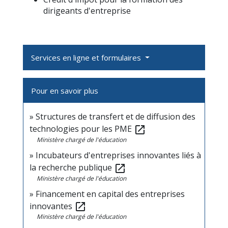
dirigeants d'entreprise
Services en ligne et formulaires
Pour en savoir plus
Structures de transfert et de diffusion des
technologies pour les PME
open_in_new
Ministère chargé de l'éducation
Incubateurs d'entreprises innovantes liés à
la recherche publique
open_in_new
Ministère chargé de l'éducation
Financement en capital des entreprises
innovantes
open_in_new
Ministère chargé de l'éducation