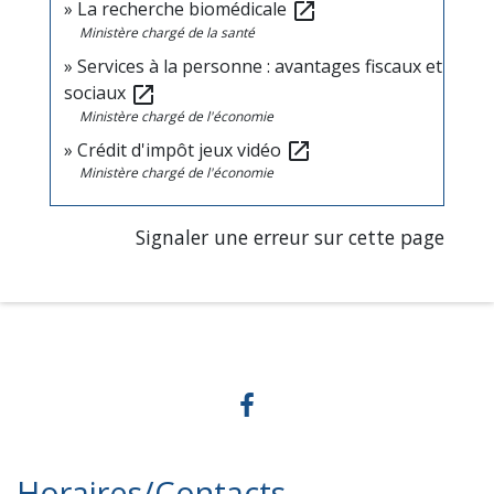
La recherche biomédicale
open_in_new
Ministère chargé de la santé
Services à la personne : avantages fiscaux et
sociaux
open_in_new
Ministère chargé de l'économie
Crédit d'impôt jeux vidéo
open_in_new
Ministère chargé de l'économie
Signaler une erreur sur cette page
Horaires/Contacts