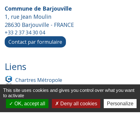
Commune de Barjouville
1, rue Jean Moulin
28630 Barjouville - FRANCE
+33 2 37 34 30 04
Contact par formulaire
Liens
Chartres Métropole
This site uses cookies and gives you control over what you want
Conseil Départemental
to activate
OK, accept all
Deny all cookies
Personalize
Préfecture d'Eure-et-Loir
Filibus
Service-public