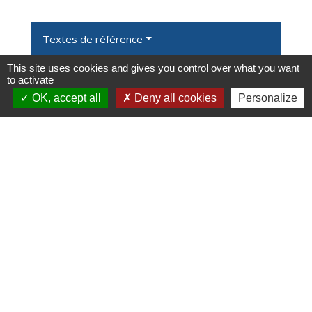
Textes de référence
This site uses cookies and gives you control over what you want
to activate
Et aussi
OK, accept all
Deny all cookies
Personalize
Contrat de travail temporaire (intérim)
Travail - Formation
Signaler une erreur sur cette page