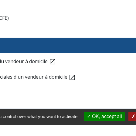
CFE)
 du vendeur à domicile
open_in_new
ociales d'un vendeur à domicile
open_in_new
 control over what you want to activate
OK, accept all