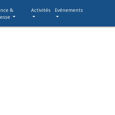
ance &
Activités
Evénements
nesse