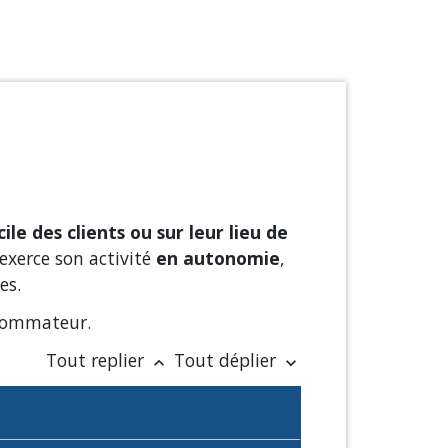
ile des clients ou sur leur lieu de
exerce son activité
en autonomie
,
es.
nsommateur.
Tout replier
Tout déplier
keyboard_arrow_up
keyboard_arrow_down