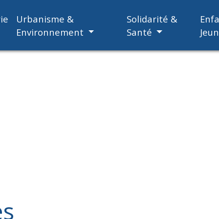
ie
Urbanisme &
Solidarité &
Enf
Environnement
Santé
Jeu
es