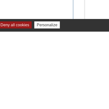
Deny all cookies
Personalize
Signaler une erreur sur cette page
Liens
Chartres Métropole