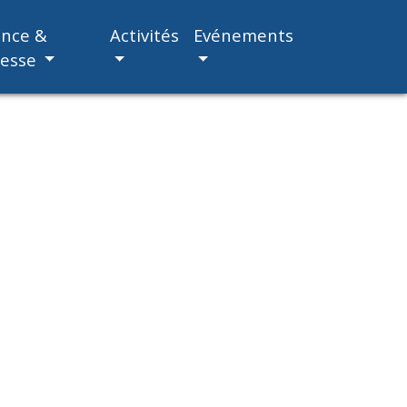
ance &
Activités
Evénements
nesse