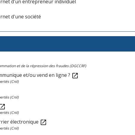
ernet d'un entrepreneur individuel
ernet d'une société
sommation et de la répression des fraudes (DGCCRF)
ommunique et/ou vend en ligne ?
open_in_new
ertés (Cnil)
ertés (Cnil)
en_in_new
ertés (Cnil)
rier électronique
open_in_new
ertés (Cnil)