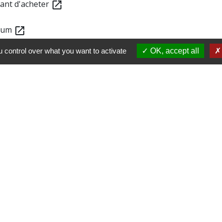
vant d'acheter
open_in_new
 Num
open_in_new
 control over what you want to activate
OK, accept all