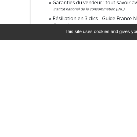
Garanties du vendeur : tout savoir a
Institut national de la consommation (INC)
Résiliation en 3 clics - Guide France
France Num
This site uses cookies and gives you
Horaires/Contacts
Commune de Barjouville
1, rue Jean Moulin