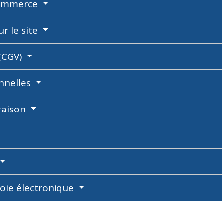
-commerce
ur le site
 (CGV)
nnelles
vraison
voie électronique