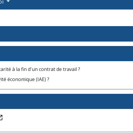
oi
arité à la fin d'un contrat de travail ?
ivité économique (IAE) ?
in_new