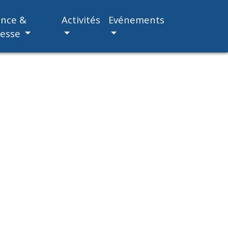
ance &
Activités
Evénements
nesse