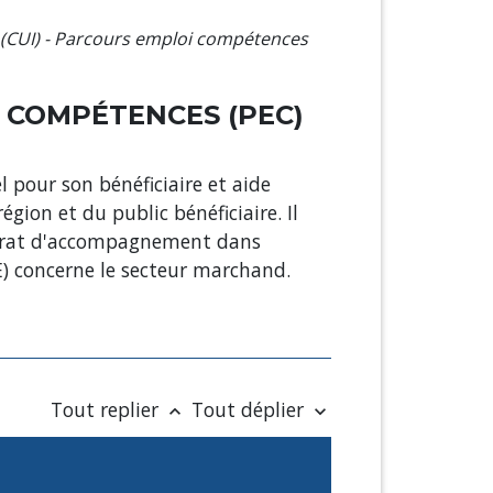
 (CUI) - Parcours emploi compétences
I COMPÉTENCES (PEC)
 pour son bénéficiaire et aide
gion et du public bénéficiaire. Il
contrat d'accompagnement dans
E) concerne le secteur marchand.
Tout replier
Tout déplier
keyboard_arrow_up
keyboard_arrow_down