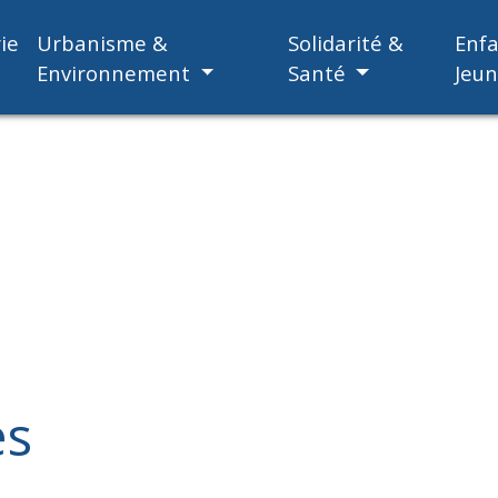
ie
Urbanisme &
Solidarité &
Enf
Environnement
Santé
Jeu
es