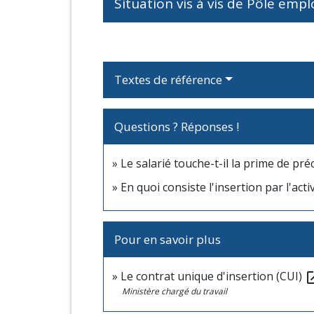
Situation vis à vis de Pôle empl
Textes de référence
Questions ? Réponses !
Le salarié touche-t-il la prime de préc
En quoi consiste l'insertion par l'act
Pour en savoir plus
Le contrat unique d'insertion (CUI)
open_
Ministère chargé du travail