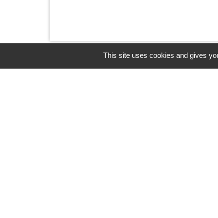
This site uses cookies and gives you
Horaires/Contacts
Commune de Barjouville
1, rue Jean Moulin
28630 Barjouville - FRANCE
+33 2 37 34 30 04
Contact par formulaire