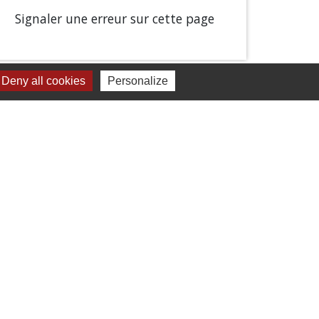
Signaler une erreur sur cette page
Deny all cookies
Personalize
Liens
Chartres Métropole
Conseil Départemental
Préfecture d'Eure-et-Loir
Filibus