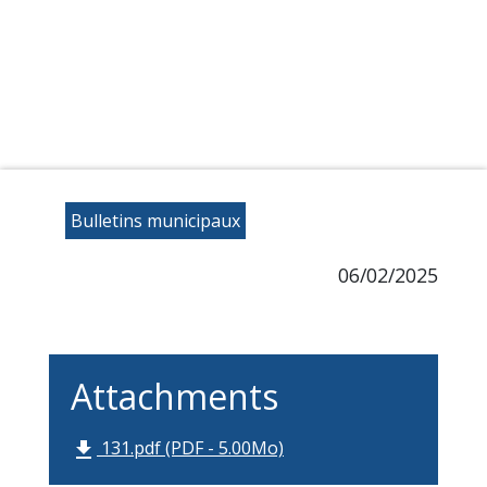
Bulletins municipaux
06/02/2025
Attachments
131.pdf (PDF - 5.00Mo)
file_download