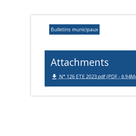
Bulletins municipaux
Attachments
N° 126 ETE 2023.pdf (PDF - 6.94M
file_download