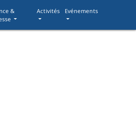
nce &
Activités
Evénements
esse