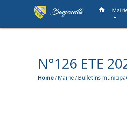
home
Mairi
N°126 ETE 20
Home
Mairie
Bulletins municipa
/
/