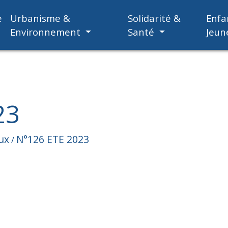
e
Urbanisme &
Solidarité &
Enfa
Environnement
Santé
Jeun
23
ux
N°126 ETE 2023
/