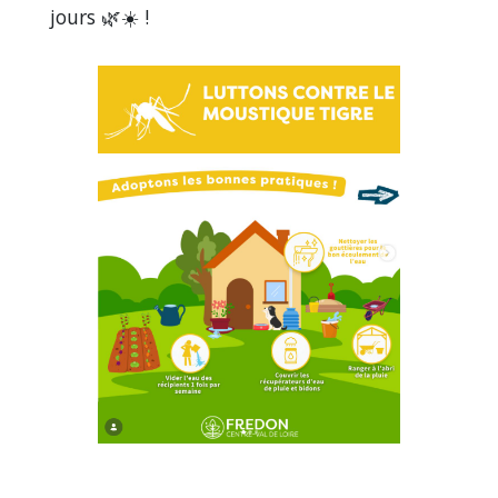
jours 🌿☀️ !