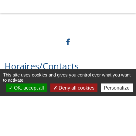
Horaires/Contacts
This site uses cookies and gives you control over what you want
to activate
Commune de Barjouville
OK, accept all
Deny all cookies
Personalize
1, rue Jean Moulin
28630 Barjouville - FRANCE
+33 2 37 34 30 04
Contact par formulaire