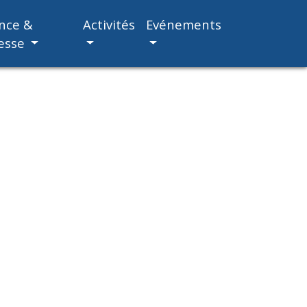
nce &
Activités
Evénements
esse