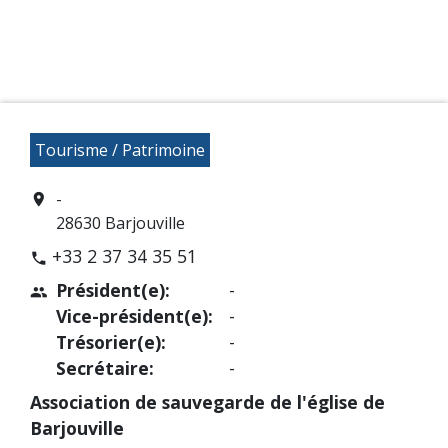
Tourisme / Patrimoine
-
location_on
28630 Barjouville
+33 2 37 34 35 51
phone
Président(e):
-
people
Vice-président(e):
-
Trésorier(e):
-
Secrétaire:
-
Association de sauvegarde de l'église de
Barjouville