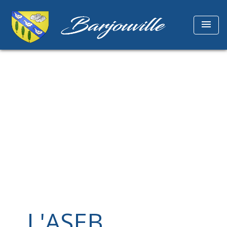
menu
L'ASEB